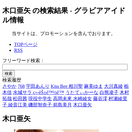
木口亜矢 の検索結果 - グラビアアイド
ル情報
当サイトは、プロモーションを含んでおります。
TOPページ
RSS
フリーワード検索：
検索履歴
さやか
768
宇田あんり
Kiss Bee
相川聖
麻美ゆま
大川真綾
栃
木佳
水城サラ
ç«‹èŠ±é™½é¦™
うたてぃかーな
白熊凌子
木村
拓哉
松田茜
現役中学生
高岡未來
水崎綾女
藤谷澪
村瀬綾里
子 綾音江美 磯部智奈子 前島美月
木口亜矢
木口亜矢