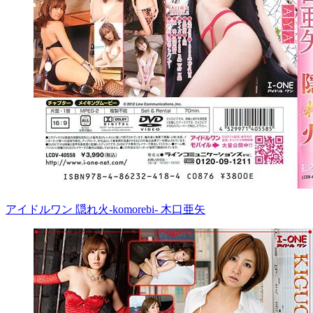
アイドルワン 隠れ火-komorebi- 木口亜矢