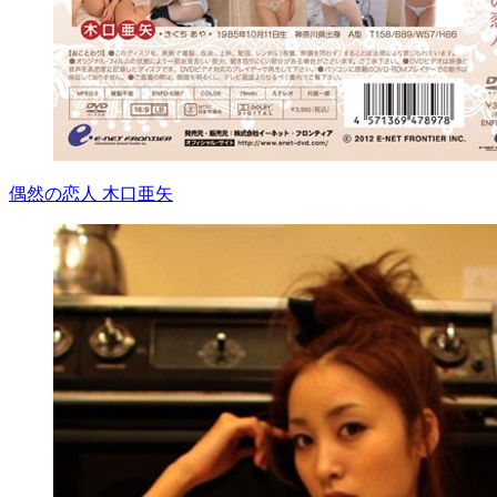
偶然の恋人 木口亜矢