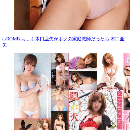
d-BOMB もしも木口亜矢がボクの家庭教師だったら 木口亜
矢