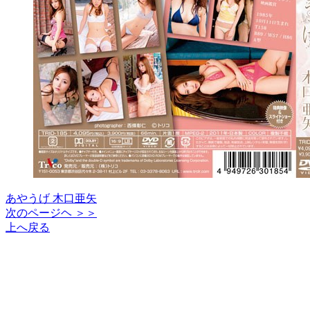
あやうげ 木口亜矢
次のページヘ ＞＞
上へ戻る