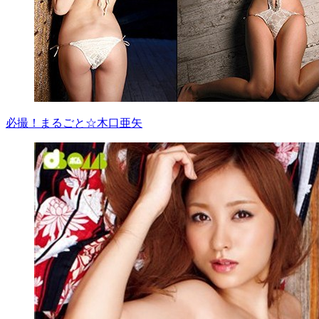
必撮！まるごと☆木口亜矢