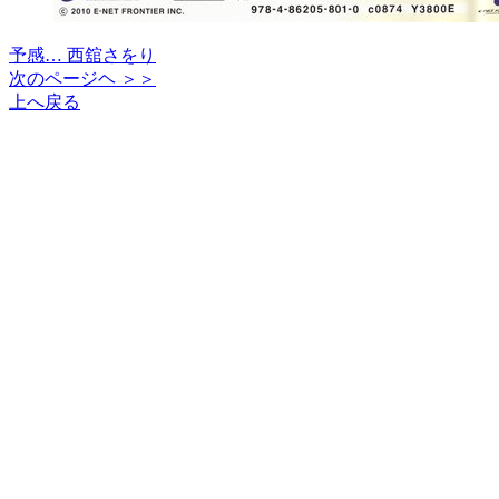
予感… 西舘さをり
次のページヘ ＞＞
上へ戻る