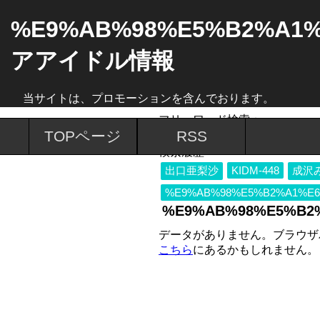
%E9%AB%98%E5%B2%A1%
アアイドル情報
当サイトは、プロモーションを含んでおります。
フリーワード検索：
TOPページ
RSS
検索履歴
出口亜梨沙
KIDM-448
成沢
%E9%AB%98%E5%B2%A1%E6%
%E9%AB%98%E5%B2%
データがありません。ブラウザ
こちら
にあるかもしれません。