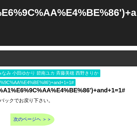
E6%9C%AA%E4%BE%86')+
みなみ 小田ゆかり 碧南ユカ 斉藤美穂 西野きりか
9C%AA%E4%BE%86')+and+1=1#
A1%E6%9C%AA%E4%BE%86')+and+1=1#
バックでお戻り下さい。
次のページヘ ＞＞