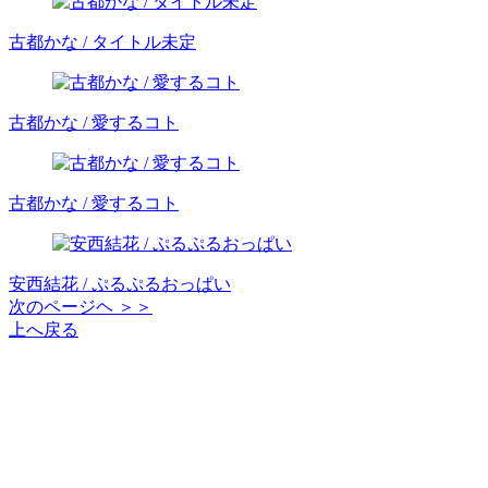
古都かな / タイトル未定
古都かな / 愛するコト
古都かな / 愛するコト
安西結花 / ぷるぷるおっぱい
次のページヘ ＞＞
上へ戻る