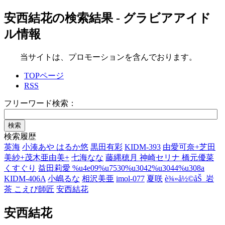
安西結花の検索結果 - グラビアアイド
ル情報
当サイトは、プロモーションを含んでおります。
TOPページ
RSS
フリーワード検索：
検索履歴
英海
小湊あや
はるか悠
黒田有彩
KIDM-393
由愛可奈+芝田
美紗+茂木亜由美+
七海なな
藤縄穂月 神崎セリナ 橋元優菜
くすぐり
益田莉愛
%u4e09%u7530%u3042%u3044%u308a
KIDM-406A
小嶋るな
相沢美亜
imol-077
夏咲
è¾»å½©åŠ
岩
茶
こえび師匠
安西結花
安西結花