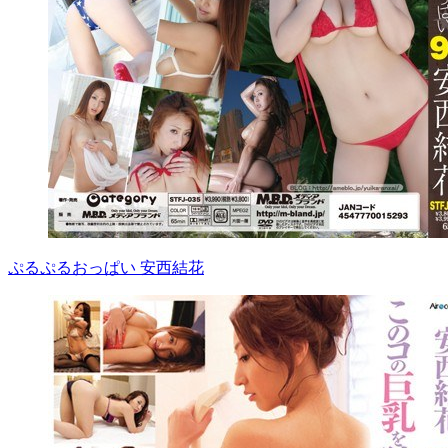
ぷるぷるおっぱい 安西結花