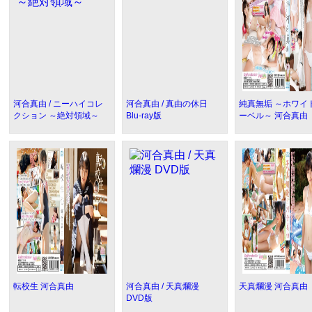
河合真由 / ニーハイコレ
河合真由 / 真由の休日
純真無垢 ～ホワイ
クション ～絶対領域～
Blu-ray版
ーベル～ 河合真由
転校生 河合真由
河合真由 / 天真爛漫
天真爛漫 河合真由
DVD版