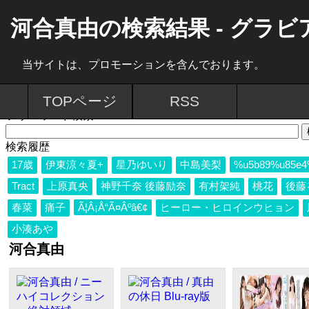
河合真由の検索結果 - グラ
当サイトは、プロモーションを含んでおります。
TOPページ
RSS
フリーワード検索：
検索履歴
17歳
伊東涼々夏+
星乃ゆいり
中島美梨
%u5b89%u85e4
Tract
上原真央
神野千奈 後藤励奈
有村架純
桃花
後藤
春菜
痛子
Ã¦Â¡Å“Ã¤Âºâ€¢
ヒーロー・ヒロインウヒョン
小湊あや
河合真由