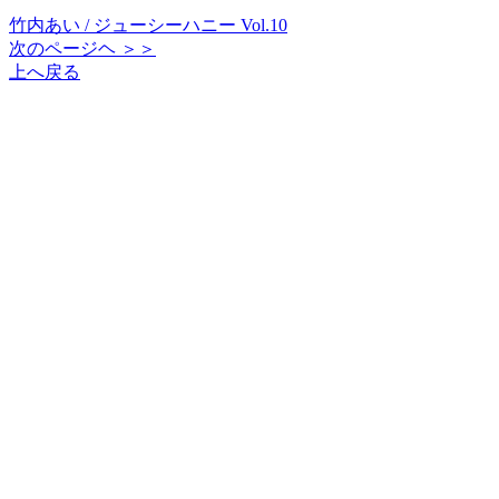
竹内あい / ジューシーハニー Vol.10
次のページヘ ＞＞
上へ戻る