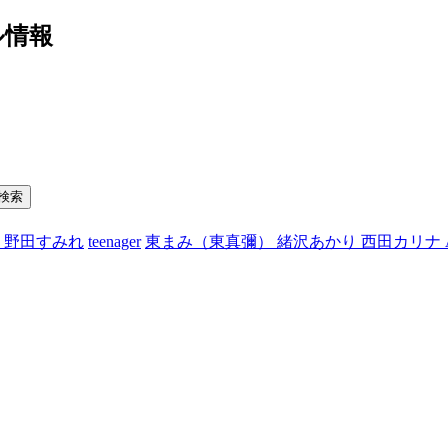
ル情報
子
野田すみれ
teenager
東まみ（東真彌） 緒沢あかり
西田カリナ